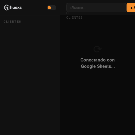
VISTA
⌕
+ 
GENERAL
DE
CLIENTES
CLIENTES
⟳
Conectando con
Google Sheets...